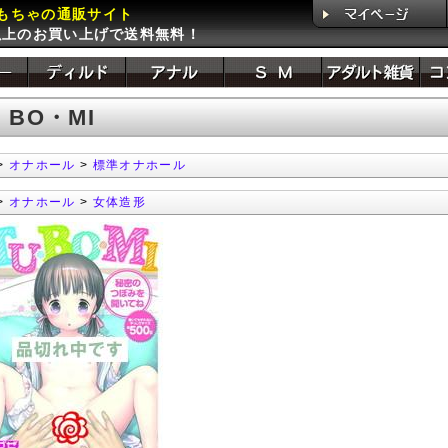
もちゃの通販サイト
円以上のお買い上げで送料無料！
・BO・MI
>
オナホール
>
標準オナホール
>
オナホール
>
女体造形