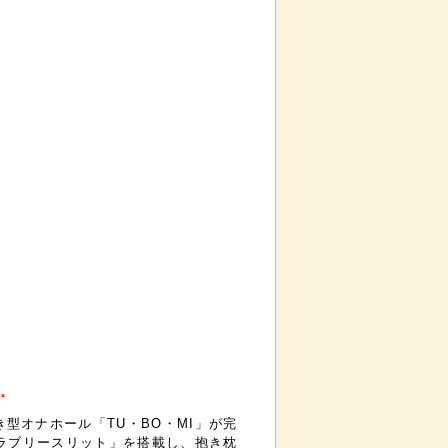
す。
型オナホール「TU・BO・MI」が完
「ラブリースリット」を搭載し、抱き枕