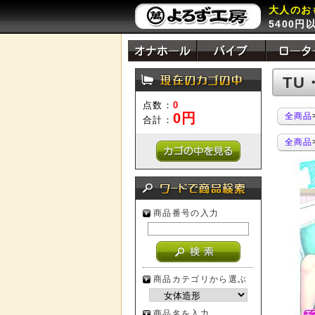
大人のお
5400
TU
点数：
0
0円
全商品
合計：
全商品
商品番号の入力
商品カテゴリから選ぶ
商品名を入力