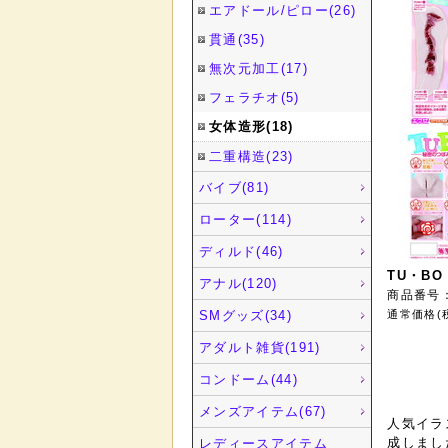
エアドール/ピロー(26)
貫通(35)
無次元加工(17)
フェラチオ(5)
女体造形(18)
二重構造(23)
バイブ(81)
ローター(114)
ディルド(46)
TU・BO
アナル(120)
商品番号
SMグッズ(34)
通常価格(
アダルト雑貨(191)
コンドーム(44)
メンズアイテム(67)
人気イラ
成しまし
レディースアイテム