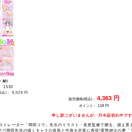
・MI
1530
：
6,028
円
税込)：
4,363
円
販売価格(税込)：
118
Pt
ポイント：
申し訳ございませんが、只今品切れ中で
ストレーター「岡田コウ」先生のイラスト・造形監修で贈る、据え置き
た!!岡田先生の描くキャラの造形と中身を忠実に再現!変態紳士の夢