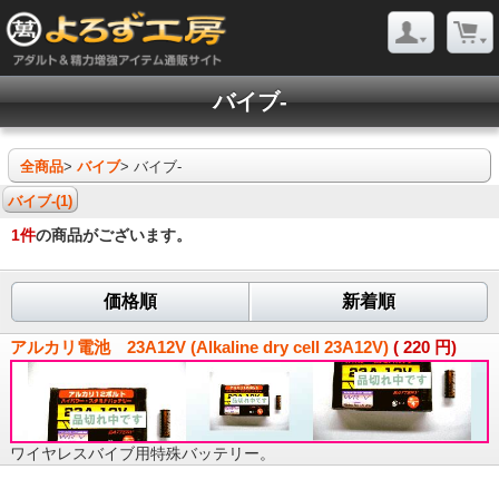
バイブ-
全商品
>
バイブ
> バイブ-
バイブ-(1)
1
件
の商品がございます。
価格順
新着順
アルカリ電池 23A12V (Alkaline dry cell 23A12V)
(
220
円)
ワイヤレスバイブ用特殊バッテリー。