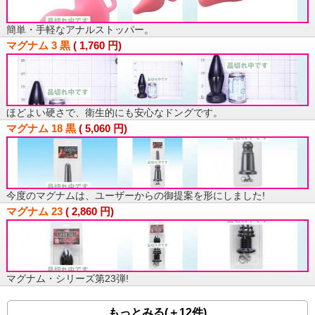
簡単・手軽なアナルストッパー。
マグナム 3 黒
(
1,760
円)
ほどよい硬さで、衛生的にも安心なドングです。
マグナム 18 黒
(
5,060
円)
今度のマグナムは、ユーザーからの御提案を形にしました!
マグナム 23
(
2,860
円)
マグナム・シリーズ第23弾!
もっとみる(＋12件)