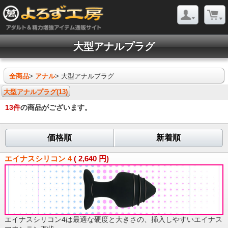
大型アナルプラグ
全商品
>
アナル
> 大型アナルプラグ
大型アナルプラグ(13)
13
件
の商品がございます。
価格順
新着順
エイナスシリコン 4
(
2,640
円)
エイナスシリコン4は最適な硬度と大きさの、挿入しやすいエイナス